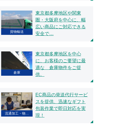
東京都多摩地区や関東
圏・大阪府を中心に、幅
広い商品にご対応できる
貨物輸送
安全で…
東京都多摩地区を中心
に、お客様のご要望に最
適な 倉庫物件をご提
倉庫
供。
EC商品の発送代行サービ
スを提供、迅速なギフト
包装作業で即日対応を実
流通加工・物…
現！