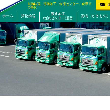
貨物輸送、流通加工、物流センター、倉庫等
の事例
流通加工
ホーム
貨物輸送
嵩物（かさもの
物流センター運営