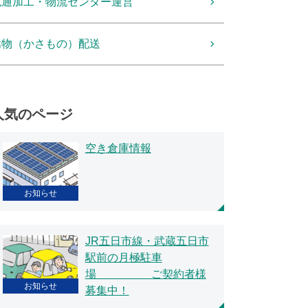
流通加工・物流センター運営
嵩物（かさもの）配送
人気のページ
空き倉庫情報
お知らせ
JR五日市線・武蔵五日市
駅前の月極駐車
場 ご契約者様
お知らせ
募集中！