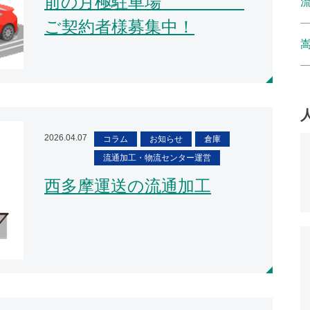
前の月極駐車場
ご契約者様募集中！
2026.04.07
コラム
お知らせ
倉庫
流通加工・物流センター運営
西多摩運送の流通加工