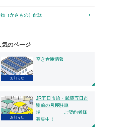
嵩物（かさもの）配送
人気のページ
空き倉庫情報
お知らせ
JR五日市線・武蔵五日市
駅前の月極駐車
場 ご契約者様
お知らせ
募集中！