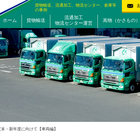
貨物輸送、流通加工、物流センター、倉庫等
の事例
流通加工
ホーム
貨物輸送
嵩物（かさもの
物流センター運営
度末・新年度に向けて【車両編】