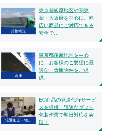
東京都多摩地区や関東
圏・大阪府を中心に、幅
広い商品にご対応できる
貨物輸送
安全で…
東京都多摩地区を中心
に、お客様のご要望に最
適な 倉庫物件をご提
倉庫
供。
EC商品の発送代行サービ
スを提供、迅速なギフト
包装作業で即日対応を実
流通加工・物…
現！