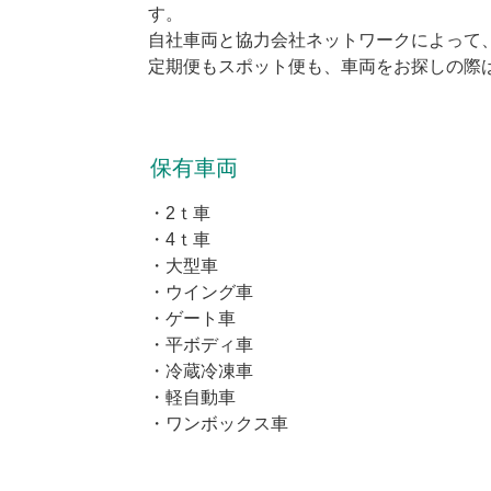
す。
自社車両と協力会社ネットワークによって
定期便もスポット便も、車両をお探しの際
保有車両
・2ｔ車
・4ｔ車
・大型車
・ウイング車
・ゲート車
・平ボディ車
・冷蔵冷凍車
・軽自動車
・ワンボックス車