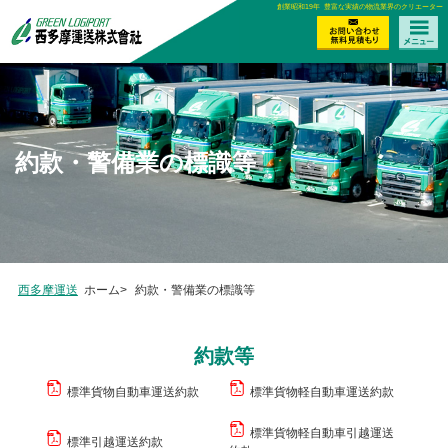
創業昭和19年 豊富な実績の物流業界のクリエーター
約款・警備業の標識等
西多摩運送
ホーム>
約款・警備業の標識等
約款等
標準貨物自動車運送約款
標準貨物軽自動車運送約款
標準貨物軽自動車引越運送
標準引越運送約款