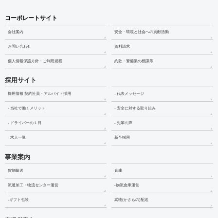
コーポレートサイト
会社案内
安全・環境と社会への貢献活動
お問い合わせ
資料請求
個人情報保護方針・ご利用規程
約款・警備業の標識等
採用サイト
採用情報 契約社員・アルバイト採用
- 代表メッセージ
- 当社で働くメリット
- 安全に対する取り組み
- ドライバーの１日
- 先輩の声
- 求人一覧
新卒採用
事業案内
貨物輸送
倉庫
流通加工・物流センター運営
-物流倉庫運営
-ギフト包装
嵩物(かさもの)配送