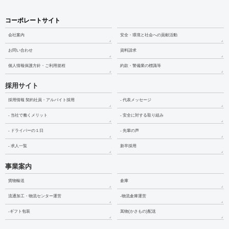
コーポレートサイト
会社案内
安全・環境と社会への貢献活動
お問い合わせ
資料請求
個人情報保護方針・ご利用規程
約款・警備業の標識等
採用サイト
採用情報 契約社員・アルバイト採用
- 代表メッセージ
- 当社で働くメリット
- 安全に対する取り組み
- ドライバーの１日
- 先輩の声
- 求人一覧
新卒採用
事業案内
貨物輸送
倉庫
流通加工・物流センター運営
-物流倉庫運営
-ギフト包装
嵩物(かさもの)配送