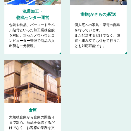
流通加工・
嵩物(かさもの)配送
物流センター運営
包装や検品、バーコードラベ
個人宅への家具・家電の配送
ル貼付といった加工業務全般
を行っています。
を対応。培ったノウハウとコ
また配送するだけでなく、設
ンピューター管理で商品の入
置・組み立ても併せて行うこ
出荷を一元管理。
とも対応可能です。
倉庫
大規模倉庫から倉庫の間借り
まで対応。商品を保管するだ
けでなく、お客様の業務を支