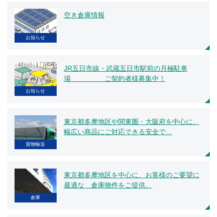
空き倉庫情報
お知らせ
JR五日市線・武蔵五日市駅前の月極駐車
場 ご契約者様募集中！
お知らせ
東京都多摩地区や関東圏・大阪府を中心に、
幅広い商品にご対応できる安全で…
貨物輸送
東京都多摩地区を中心に、お客様のご要望に
最適な 倉庫物件をご提供。
倉庫