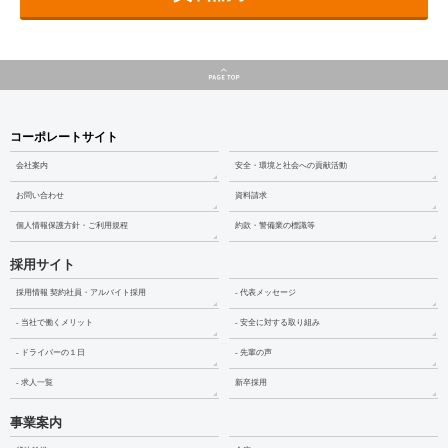
コーポレートサイト
会社案内
安全・環境と社会への貢献活動
お問い合わせ
資料請求
個人情報保護方針・ご利用規程
約款・警備業の標識等
採用サイト
採用情報 契約社員・アルバイト採用
- 代表メッセージ
- 当社で働くメリット
- 安全に対する取り組み
- ドライバーの１日
- 先輩の声
- 求人一覧
新卒採用
事業案内