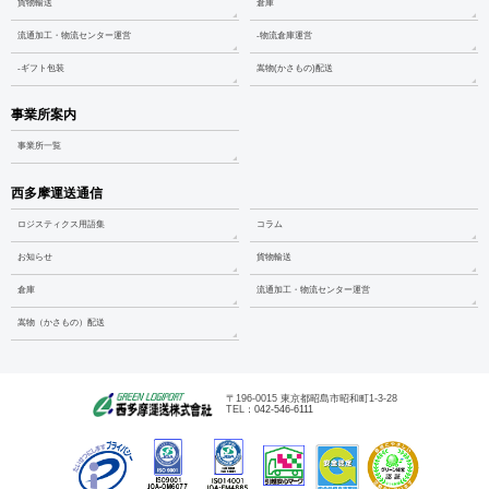
貨物輸送
倉庫
流通加工・物流センター運営
-物流倉庫運営
-ギフト包装
嵩物(かさもの)配送
事業所案内
事業所一覧
西多摩運送通信
ロジスティクス用語集
コラム
お知らせ
貨物輸送
倉庫
流通加工・物流センター運営
嵩物（かさもの）配送
〒196-0015 東京都昭島市昭和町1-3-28
TEL：
042-546-6111