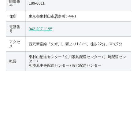
郵便番
189-0011
号
住所
東京都東村山市恩多町5-44-1
電話番
042-397-1195
号
アクセ
西武新宿線「久米川」駅より1.8km、徒歩22分、車で7分
ス
東村山配送センター / 立川家具配送センター / 川崎配送セン
概要
ター /
相模原中央配送センター / 藤沢配送センター