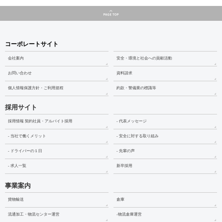
コーポレートサイト
会社案内
安全・環境と社会への貢献活動
お問い合わせ
資料請求
個人情報保護方針・ご利用規程
約款・警備業の標識等
採用サイト
採用情報 契約社員・アルバイト採用
- 代表メッセージ
- 当社で働くメリット
- 安全に対する取り組み
- ドライバーの１日
- 先輩の声
- 求人一覧
新卒採用
事業案内
貨物輸送
倉庫
流通加工・物流センター運営
-物流倉庫運営