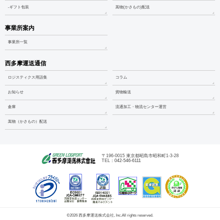
-ギフト包装
嵩物(かさもの)配送
事業所案内
事業所一覧
西多摩運送通信
ロジスティクス用語集
コラム
お知らせ
貨物輸送
倉庫
流通加工・物流センター運営
嵩物（かさもの）配送
〒196-0015 東京都昭島市昭和町1-3-28
TEL：
042-546-6111
©2026 西多摩運送株式会社, Inc.All rights reserved.