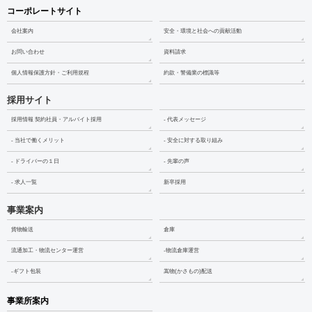
コーポレートサイト
会社案内
安全・環境と社会への貢献活動
お問い合わせ
資料請求
個人情報保護方針・ご利用規程
約款・警備業の標識等
採用サイト
採用情報 契約社員・アルバイト採用
- 代表メッセージ
- 当社で働くメリット
- 安全に対する取り組み
- ドライバーの１日
- 先輩の声
- 求人一覧
新卒採用
事業案内
貨物輸送
倉庫
流通加工・物流センター運営
-物流倉庫運営
-ギフト包装
嵩物(かさもの)配送
事業所案内