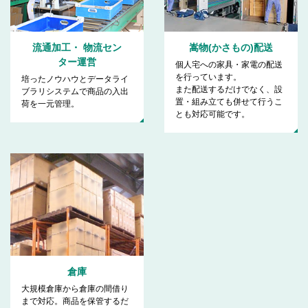
流通加工・
物流セン
嵩物(かさもの)配送
ター運営
個人宅への家具・家電の配送
を行っています。
培ったノウハウとデータライ
また配送するだけでなく、設
ブラリシステムで商品の入出
置・組み立ても併せて行うこ
荷を一元管理。
とも対応可能です。
倉庫
大規模倉庫から倉庫の間借り
まで対応。商品を保管するだ